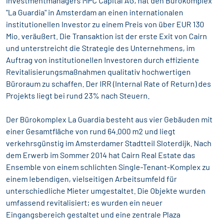
Investmentmanagers MPC Capital AG, hat den Bürokomplex
"La Guardia" in Amsterdam an einen internationalen
institutionellen Investor zu einem Preis von über EUR 130
Mio. veräußert. Die Transaktion ist der erste Exit von Cairn
und unterstreicht die Strategie des Unternehmens, im
Auftrag von institutionellen Investoren durch effiziente
Revitalisierungsmaßnahmen qualitativ hochwertigen
Büroraum zu schaffen. Der IRR (Internal Rate of Return) des
Projekts liegt bei rund 23% nach Steuern.
Der Bürokomplex La Guardia besteht aus vier Gebäuden mit
einer Gesamtfläche von rund 64.000 m2 und liegt
verkehrsgünstig im Amsterdamer Stadtteil Sloterdijk. Nach
dem Erwerb im Sommer 2014 hat Cairn Real Estate das
Ensemble von einem schlichten Single-Tenant-Komplex zu
einem lebendigen, vielseitigen Arbeitsumfeld für
unterschiedliche Mieter umgestaltet. Die Objekte wurden
umfassend revitalisiert; es wurden ein neuer
Eingangsbereich gestaltet und eine zentrale Plaza