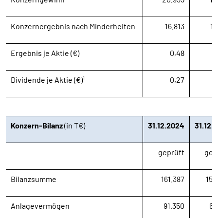
Konzernergebnis nach Minderheiten
16.813
13
Ergebnis je Aktie (€)
0,48
1
Dividende je Aktie (€)
0,27
Konzern-Bilanz
(in T€)
31.12.2024
31.12.
geprüft
gep
Bilanzsumme
161.387
152
Anlagevermögen
91.350
61