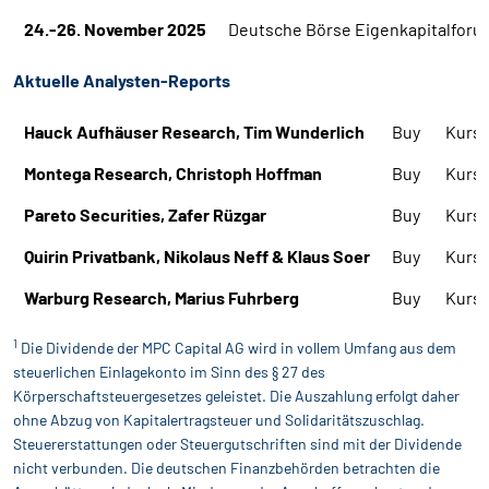
24.-26. November 2025
Deutsche Börse Eigenkapitalforu
Aktuelle Analysten-Reports
Hauck Aufhäuser Research, Tim Wunderlich
Buy
Kursz
Montega Research, Christoph Hoffman
Buy
Kursz
Pareto Securities, Zafer Rüzgar
Buy
Kursz
Quirin Privatbank, Nikolaus Neff & Klaus Soer
Buy
Kursz
Warburg Research, Marius Fuhrberg
Buy
Kursz
1
Die Dividende der MPC Capital AG wird in vollem Umfang aus dem
steuerlichen Einlagekonto im Sinn des § 27 des
Körperschaftsteuergesetzes geleistet. Die Auszahlung erfolgt daher
ohne Abzug von Kapitalertragsteuer und Solidaritätszuschlag.
Steuererstattungen oder Steuergutschriften sind mit der Dividende
nicht verbunden. Die deutschen Finanzbehörden betrachten die