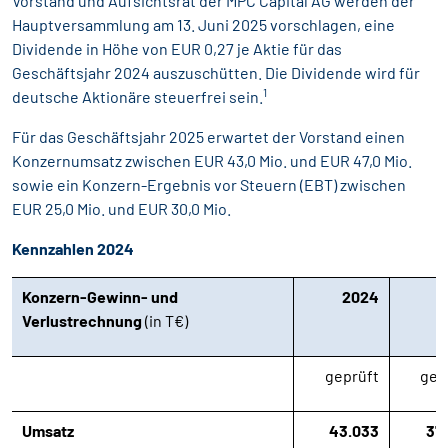
Vorstand und Aufsichtsrat der MPC Capital AG werden der
Haupt­versammlung am 13. Juni 2025 vorschlagen, eine
Dividende in Höhe von EUR 0,27 je Aktie für das
Geschäftsjahr 2024 auszuschütten. Die Dividende wird für
1
deutsche Aktionäre steuerfrei sein.
Für das Geschäftsjahr 2025 erwartet der Vorstand einen
Konzernumsatz zwischen EUR 43,0 Mio. und EUR 47,0 Mio.
sowie ein Konzern-Ergebnis vor Steuern (EBT) zwischen
EUR 25,0 Mio. und EUR 30,0 Mio.
Kennzahlen 2024
Konzern-Gewinn- und
2024
2
Verlustrechnung
(in T€)
geprüft
gep
Umsatz
43.033
37